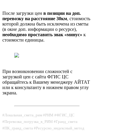
После загрузки цен
в позиции на доп.
перевозку на расстояние 30км
, стоимость
которой должна быть исключена из сметы
(в окне доп. информации о ресурсе),
необходимо проставить знак «минус»
к
стоимости единицы.
При возникновении сложностей с
загрузкой цен с сайта ФГИС ЦС
обращайтесь к Вашему менеджеру АЙТАТ
или к консультанту в нижнем правом углу
экрана.
#Локальная_смета_рим #РИМ #ФГИС_ЦС
#Перевозка_погрузка_в_РИМ #Гранд_смета
#ПК_гранд_смета #Ресурсно_индексный_метод