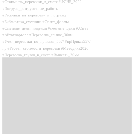
#Стоимость_перевозки_в_смете #ФСНБ_2022
#Погрузо_разгрузочные_работы
#Расценки_на_перевозку_и_погрузку
#Библиотека_сметчика #Сплит_формы
#Сметные_цены_индексы #сметные_цены #Айтат
#Айтат.карьера #Перевозка_свыше_30км
#Учет_перевозки_по_приказы_557/ #прПриказ557/
пр #Расчет_стоимости_перевозки #Методика2020
#Перевозка_грузов_в_смете #Вычесть_30км