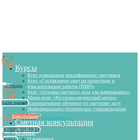
Курсы
Курс повышения квалификации сметчиков
Курс «Составление смет на проектные и
← Назад
изыскательские работы (ПИР)»
Курс «Основы сметного дела для начинающих»
Мини-курс «Ресурсно-индексный метод»
База знаний
Корпоративное обучение по сметному делу
Информационно-техническое сопровождение
(ИТС)
Консультация
Сметная консультация
8 (800) 101-19-14
О нас
О компании
Курсы